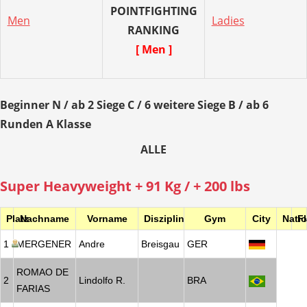
POINTFIGHTING
Men
Ladies
RANKING
[ Men ]
Beginner N / ab 2 Siege C / 6 weitere Siege B / ab 6
Runden A Klasse
ALLE
Super Heavyweight + 91 Kg / + 200 lbs
Platz
Nachname
Vorname
Disziplin
Gym
City
Nati
F
1
MERGENER
Andre
Breisgau
GER
ROMAO DE
2
Lindolfo R.
BRA
FARIAS