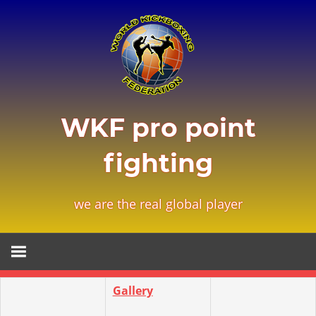
Zum
Inhalt
springen
WKF pro point
fighting
we are the real global player
Gallery