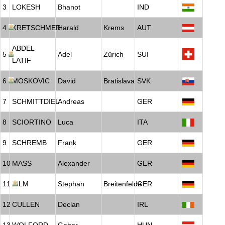
3
LOKESH
Bhanot
IND
4
KRETSCHMER
Harald
Krems
AUT
ABDEL
5
Adel
Zürich
SUI
LATIF
6
MOSKOVIC
David
Bratislava
SVK
7
SCHMITTDIEL
Andreas
GER
8
SCIORTINO
Luca
ITA
9
SCHREMB
Frank
GER
10
MASS
Alexander
GER
11
ZILM
Stephan
Breitenfelde
GER
12
CULLEN
Declan
IRL
13
WOLFORD
Gabor
HUN